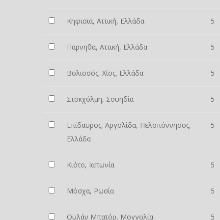
Κηφισιά, Αττική, Ελλάδα
5
Πάρνηθα, Αττική, Ελλάδα
5
Βολισσός, Χίος, Ελλάδα
5
Στοκχόλμη, Σουηδία
5
Επίδαυρος, Αργολίδα, Πελοπόννησος,
5
Ελλάδα
Κιότο, Ιαπωνία
5
Μόσχα, Ρωσία
5
Ουλάν Μπατόρ, Μογγολία
5