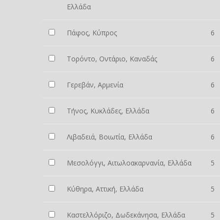
Ελλάδα
Πάφος, Κύπρος
6
Τορόντο, Οντάριο, Καναδάς
6
Γερεβάν, Αρμενία
6
Τήνος, Κυκλάδες, Ελλάδα
6
Λιβαδειά, Βοιωτία, Ελλάδα
6
Μεσολόγγι, Αιτωλοακαρνανία, Ελλάδα
5
Κύθηρα, Αττική, Ελλάδα
5
Καστελλόριζο, Δωδεκάνησα, Ελλάδα
5