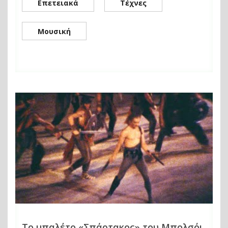
Επετειακά
Τέχνες
Μουσική
Το μπαλέτο «Σπάρτακος» του Μπολσόι