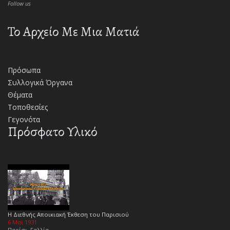
Follow us
Το Αρχείο Με Μια Ματιά
Πρόσωπα
Συλλογικά Όργανα
Θέματα
Τοποθεσίες
Γεγονότα
Πρόσφατο Υλικό
Η Διεθνής Αποικιακή Έκθεση του Παρισιού
6 Μαϊ 1931
Παρίσι, Γαλλία