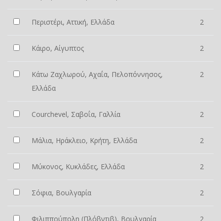
Περιστέρι, Αττική, Ελλάδα
2
Κάιρο, Αίγυπτος
2
Κάτω Ζαχλωρού, Αχαΐα, Πελοπόννησος,
2
Ελλάδα
Courchevel, Σαβοΐα, Γαλλία
2
Μάλια, Ηράκλειο, Κρήτη, Ελλάδα
2
Μύκονος, Κυκλάδες, Ελλάδα
2
Σόφια, Βουλγαρία
2
Φιλιππούπολη (Πλόβντιβ), Βουλγαρία
2