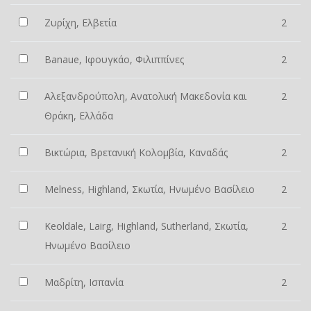
Ζυρίχη, Ελβετία
2
Banaue, Ιφουγκάο, Φιλιππίνες
2
Αλεξανδρούπολη, Ανατολική Μακεδονία και
2
Θράκη, Ελλάδα
Βικτώρια, Βρετανική Κολομβία, Καναδάς
2
Melness, Highland, Σκωτία, Ηνωμένο Βασίλειο
2
Keoldale, Lairg, Highland, Sutherland, Σκωτία,
2
Ηνωμένο Βασίλειο
Μαδρίτη, Ισπανία
2