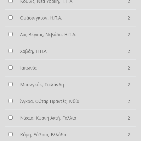
Κουίνς, Νέα Υόρκη, Η.Π.Α.
2
Ουάσινγκτον, Η.Π.Α.
2
Λας Βέγκας, Νεβάδα, Η.Π.Α.
2
Χαβάη, Η.Π.Α.
2
Ιαπωνία
2
Μπανγκόκ, Ταϊλάνδη
2
Άγκρα, Ούταρ Πραντές, Ινδία
2
Νίκαια, Κυανή Ακτή, Γαλλία
2
Κύμη, Εύβοια, Ελλάδα
2