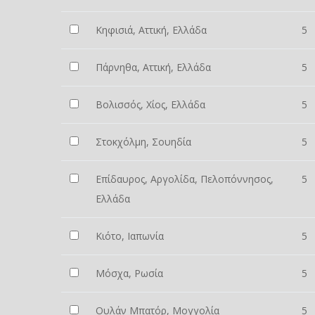
Κηφισιά, Αττική, Ελλάδα
5
Πάρνηθα, Αττική, Ελλάδα
5
Βολισσός, Χίος, Ελλάδα
5
Στοκχόλμη, Σουηδία
5
Επίδαυρος, Αργολίδα, Πελοπόννησος,
5
Ελλάδα
Κιότο, Ιαπωνία
5
Μόσχα, Ρωσία
5
Ουλάν Μπατόρ, Μογγολία
5