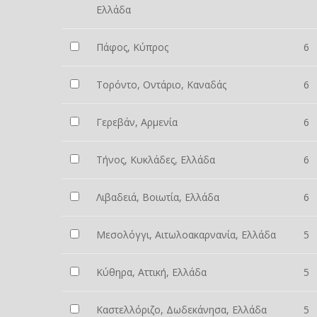
Ελλάδα
Πάφος, Κύπρος
6
Τορόντο, Οντάριο, Καναδάς
6
Γερεβάν, Αρμενία
6
Τήνος, Κυκλάδες, Ελλάδα
6
Λιβαδειά, Βοιωτία, Ελλάδα
6
Μεσολόγγι, Αιτωλοακαρνανία, Ελλάδα
5
Κύθηρα, Αττική, Ελλάδα
5
Καστελλόριζο, Δωδεκάνησα, Ελλάδα
5