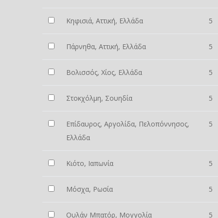
Κηφισιά, Αττική, Ελλάδα
5
Πάρνηθα, Αττική, Ελλάδα
5
Βολισσός, Χίος, Ελλάδα
5
Στοκχόλμη, Σουηδία
5
Επίδαυρος, Αργολίδα, Πελοπόννησος,
5
Ελλάδα
Κιότο, Ιαπωνία
5
Μόσχα, Ρωσία
5
Ουλάν Μπατόρ, Μογγολία
5