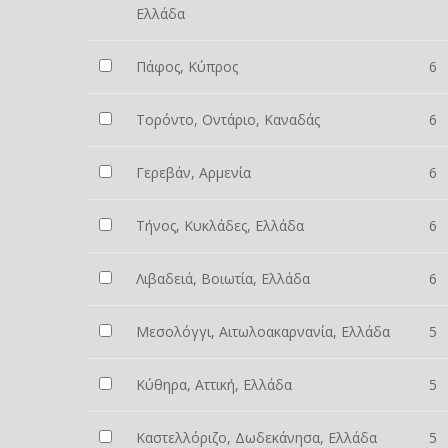
Ελλάδα
Πάφος, Κύπρος
6
Τορόντο, Οντάριο, Καναδάς
6
Γερεβάν, Αρμενία
6
Τήνος, Κυκλάδες, Ελλάδα
6
Λιβαδειά, Βοιωτία, Ελλάδα
6
Μεσολόγγι, Αιτωλοακαρνανία, Ελλάδα
5
Κύθηρα, Αττική, Ελλάδα
5
Καστελλόριζο, Δωδεκάνησα, Ελλάδα
5