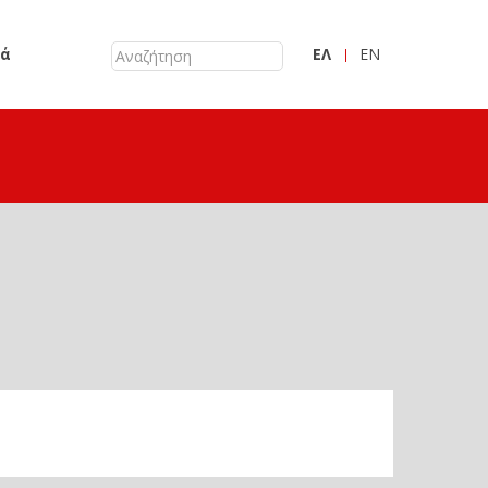
κά
ΕΛ
EN