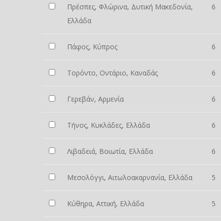
Πρέσπες, Φλώρινα, Δυτική Μακεδονία,
6
Ελλάδα
Πάφος, Κύπρος
6
Τορόντο, Οντάριο, Καναδάς
6
Γερεβάν, Αρμενία
6
Τήνος, Κυκλάδες, Ελλάδα
6
Λιβαδειά, Βοιωτία, Ελλάδα
6
Μεσολόγγι, Αιτωλοακαρνανία, Ελλάδα
5
Κύθηρα, Αττική, Ελλάδα
5