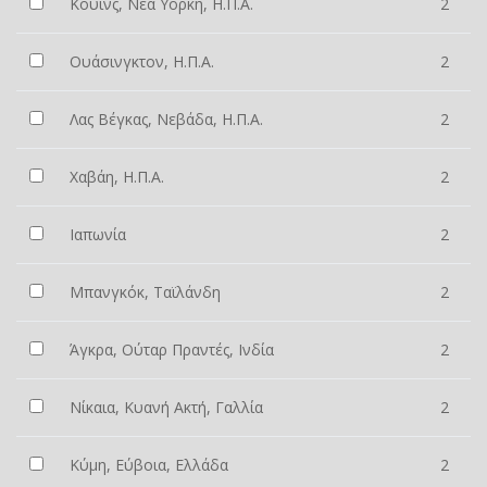
Κουίνς, Νέα Υόρκη, Η.Π.Α.
2
Ουάσινγκτον, Η.Π.Α.
2
Λας Βέγκας, Νεβάδα, Η.Π.Α.
2
Χαβάη, Η.Π.Α.
2
Ιαπωνία
2
Μπανγκόκ, Ταϊλάνδη
2
Άγκρα, Ούταρ Πραντές, Ινδία
2
Νίκαια, Κυανή Ακτή, Γαλλία
2
Κύμη, Εύβοια, Ελλάδα
2