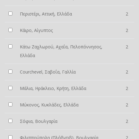
Περιστέρι, Αττική, Ελλάδα
2
Κάιρο, Αίγυπτος
2
Κάτω Ζαχλωρού, Αχαΐα, Πελοπόννησος,
2
Ελλάδα
Courchevel, Σαβοΐα, Γαλλία
2
Μάλια, Ηράκλειο, Κρήτη, Ελλάδα
2
Μύκονος, Κυκλάδες, Ελλάδα
2
Σόφια, Βουλγαρία
2
Φιλιππούπολη (Πλόβντιβ), Βουλγαρία
2