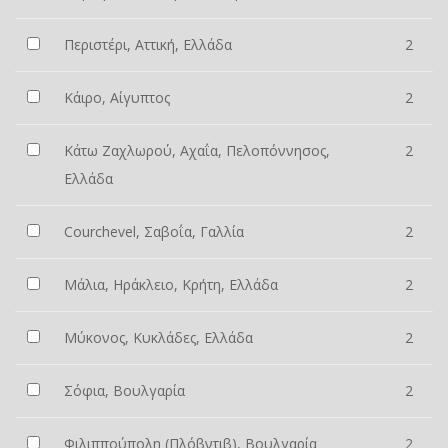
Περιστέρι, Αττική, Ελλάδα
2
Κάιρο, Αίγυπτος
2
Κάτω Ζαχλωρού, Αχαΐα, Πελοπόννησος,
2
Ελλάδα
Courchevel, Σαβοΐα, Γαλλία
2
Μάλια, Ηράκλειο, Κρήτη, Ελλάδα
2
Μύκονος, Κυκλάδες, Ελλάδα
2
Σόφια, Βουλγαρία
2
Φιλιππούπολη (Πλόβντιβ), Βουλγαρία
2