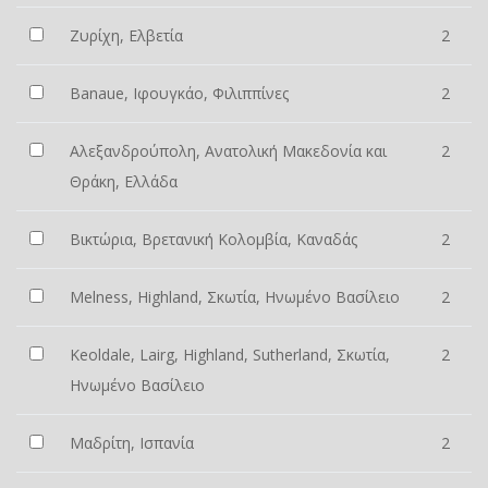
Ζυρίχη, Ελβετία
2
Banaue, Ιφουγκάο, Φιλιππίνες
2
Αλεξανδρούπολη, Ανατολική Μακεδονία και
2
Θράκη, Ελλάδα
Βικτώρια, Βρετανική Κολομβία, Καναδάς
2
Melness, Highland, Σκωτία, Ηνωμένο Βασίλειο
2
Keoldale, Lairg, Highland, Sutherland, Σκωτία,
2
Ηνωμένο Βασίλειο
Μαδρίτη, Ισπανία
2