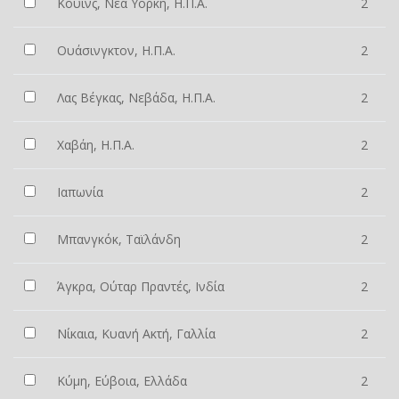
Κουίνς, Νέα Υόρκη, Η.Π.Α.
2
Ουάσινγκτον, Η.Π.Α.
2
Λας Βέγκας, Νεβάδα, Η.Π.Α.
2
Χαβάη, Η.Π.Α.
2
Ιαπωνία
2
Μπανγκόκ, Ταϊλάνδη
2
Άγκρα, Ούταρ Πραντές, Ινδία
2
Νίκαια, Κυανή Ακτή, Γαλλία
2
Κύμη, Εύβοια, Ελλάδα
2