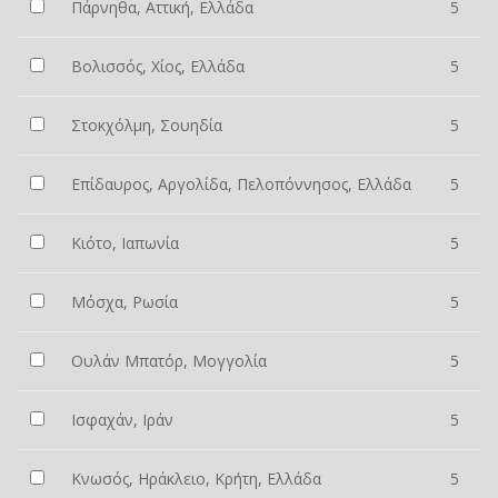
Πάρνηθα, Αττική, Ελλάδα
5
Βολισσός, Χίος, Ελλάδα
5
Στοκχόλμη, Σουηδία
5
Επίδαυρος, Αργολίδα, Πελοπόννησος, Ελλάδα
5
Κιότο, Ιαπωνία
5
Μόσχα, Ρωσία
5
Ουλάν Μπατόρ, Μογγολία
5
Ισφαχάν, Ιράν
5
Κνωσός, Ηράκλειο, Κρήτη, Ελλάδα
5