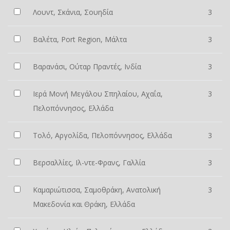
Λουντ, Σκάνια, Σουηδία
3
Βαλέτα, Port Region, Μάλτα
3
Βαρανάσι, Ούταρ Πραντές, Ινδία
3
Ιερά Μονή Μεγάλου Σπηλαίου, Αχαΐα,
3
Πελοπόννησος, Ελλάδα
Τολό, Αργολίδα, Πελοπόννησος, Ελλάδα
3
Βερσαλλίες, Ιλ-ντε-Φρανς, Γαλλία
3
Καμαριώτισσα, Σαμοθράκη, Ανατολική
3
Μακεδονία και Θράκη, Ελλάδα