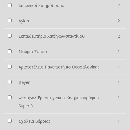
Ιαπωνικοί Σιδηρόδρομοι
2
Aylon
2
Εκπαιδευτήρια Χατζηκωνσταντίνου
2
Νεώριο Σύρου
1
Αριστοτέλειο Πανεπιστήμιο Θεσσαλονίκης
1
Bayer
1
Φεστιβάλ Ερασιτεχνικού Κινηματογράφου
1
Super 8
Σχολεία Βέροιας
1