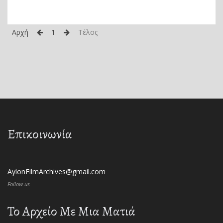
Αρχή
1
Τέλος
Επικοινωνία
AylonFilmArchives@gmail.com
Follow us
Το Αρχείο Με Μια Ματιά