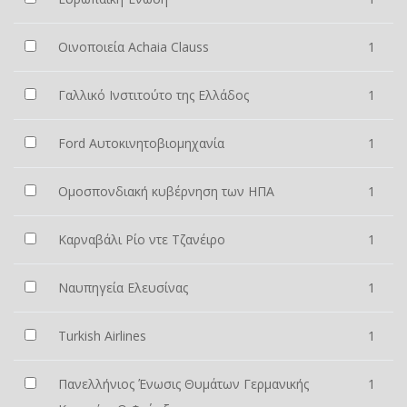
Οινοποιεία Achaia Clauss
1
Γαλλικό Ινστιτούτο της Ελλάδος
1
Ford Αυτοκινητοβιομηχανία
1
Ομοσπονδιακή κυβέρνηση των ΗΠΑ
1
Καρναβάλι Ρίο ντε Τζανέιρο
1
Ναυπηγεία Ελευσίνας
1
Turkish Airlines
1
Πανελλήνιος Ένωσις Θυµάτων Γερµανικής
1