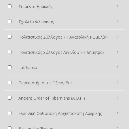
Τσιμέντα Ηρακλής
1
Σχολείο Φλώρινας
1
Πολιτιστικός Σύλλογος «Η Ανατολική Ρωμυλία»
1
Πολιτιστικός Σύλλογος Αιγινίου «Η Δήμητρα»
1
Lufthansa
1
Πανεπιστήμιο της Οξφόρδης
1
Ancient Order of Hibernians (A.O.H.)
1
Ελληνική Ορθόδοξη Αρχιεπισκοπή Αμερικής
1
Ευρωπαϊκή Ένωση
1