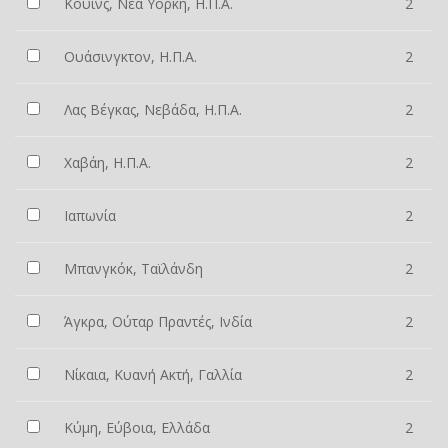
Κουίνς, Νέα Υόρκη, Η.Π.Α.
2
Ουάσινγκτον, Η.Π.Α.
2
Λας Βέγκας, Νεβάδα, Η.Π.Α.
2
Χαβάη, Η.Π.Α.
2
Ιαπωνία
2
Μπανγκόκ, Ταϊλάνδη
2
Άγκρα, Ούταρ Πραντές, Ινδία
2
Νίκαια, Κυανή Ακτή, Γαλλία
2
Κύμη, Εύβοια, Ελλάδα
2