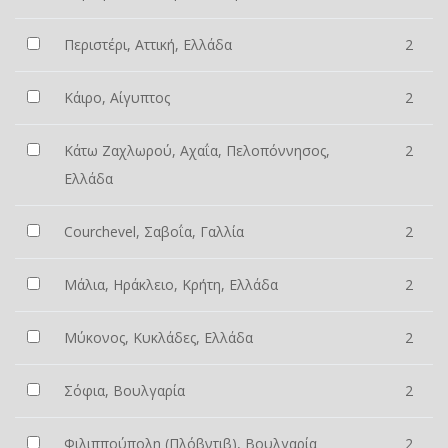
Περιστέρι, Αττική, Ελλάδα
2
Κάιρο, Αίγυπτος
2
Κάτω Ζαχλωρού, Αχαΐα, Πελοπόννησος,
2
Ελλάδα
Courchevel, Σαβοΐα, Γαλλία
2
Μάλια, Ηράκλειο, Κρήτη, Ελλάδα
2
Μύκονος, Κυκλάδες, Ελλάδα
2
Σόφια, Βουλγαρία
2
Φιλιππούπολη (Πλόβντιβ), Βουλγαρία
2