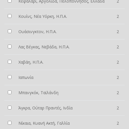
Κεφαλάρι, Αργολίδα, Πελοπόννησος, Ελλάδα
2
Κουίνς, Νέα Υόρκη, Η.Π.Α.
2
Ουάσινγκτον, Η.Π.Α.
2
Λας Βέγκας, Νεβάδα, Η.Π.Α.
2
Χαβάη, Η.Π.Α.
2
Ιαπωνία
2
Μπανγκόκ, Ταϊλάνδη
2
Άγκρα, Ούταρ Πραντές, Ινδία
2
Νίκαια, Κυανή Ακτή, Γαλλία
2