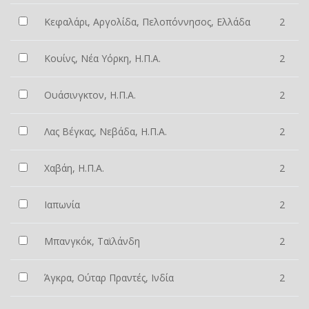
Κεφαλάρι, Αργολίδα, Πελοπόννησος, Ελλάδα
2
Κουίνς, Νέα Υόρκη, Η.Π.Α.
2
Ουάσινγκτον, Η.Π.Α.
2
Λας Βέγκας, Νεβάδα, Η.Π.Α.
2
Χαβάη, Η.Π.Α.
2
Ιαπωνία
2
Μπανγκόκ, Ταϊλάνδη
2
Άγκρα, Ούταρ Πραντές, Ινδία
2