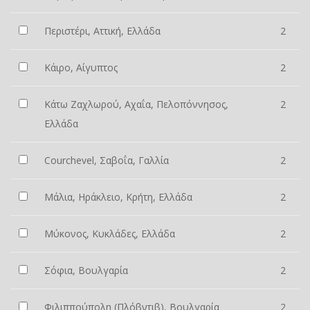
Περιστέρι, Αττική, Ελλάδα
2
Κάιρο, Αίγυπτος
2
Κάτω Ζαχλωρού, Αχαΐα, Πελοπόννησος,
2
Ελλάδα
Courchevel, Σαβοΐα, Γαλλία
2
Μάλια, Ηράκλειο, Κρήτη, Ελλάδα
2
Μύκονος, Κυκλάδες, Ελλάδα
2
Σόφια, Βουλγαρία
2
Φιλιππούπολη (Πλόβντιβ), Βουλγαρία
2