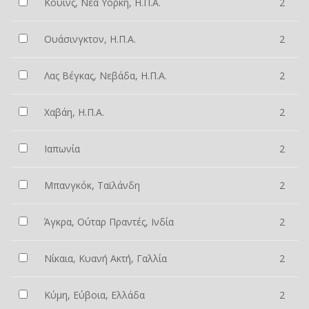
Κουίνς, Νέα Υόρκη, Η.Π.Α.
2
Ουάσινγκτον, Η.Π.Α.
2
Λας Βέγκας, Νεβάδα, Η.Π.Α.
2
Χαβάη, Η.Π.Α.
2
Ιαπωνία
2
Μπανγκόκ, Ταϊλάνδη
2
Άγκρα, Ούταρ Πραντές, Ινδία
2
Νίκαια, Κυανή Ακτή, Γαλλία
2
Κύμη, Εύβοια, Ελλάδα
2