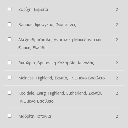
Ζυρίχη, Ελβετία
2
Banaue, Ιφουγκάο, Φιλιππίνες
2
Αλεξανδρούπολη, Ανατολική Μακεδονία και
2
Θράκη, Ελλάδα
Βικτώρια, Βρετανική Κολομβία, Καναδάς
2
Melness, Highland, Σκωτία, Ηνωμένο Βασίλειο
2
Keoldale, Lairg, Highland, Sutherland, Σκωτία,
2
Ηνωμένο Βασίλειο
Μαδρίτη, Ισπανία
2