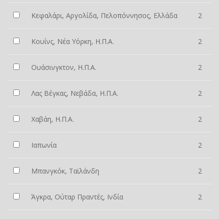
Κεφαλάρι, Αργολίδα, Πελοπόννησος, Ελλάδα
2
Κουίνς, Νέα Υόρκη, Η.Π.Α.
2
Ουάσινγκτον, Η.Π.Α.
2
Λας Βέγκας, Νεβάδα, Η.Π.Α.
2
Χαβάη, Η.Π.Α.
2
Ιαπωνία
2
Μπανγκόκ, Ταϊλάνδη
2
Άγκρα, Ούταρ Πραντές, Ινδία
2