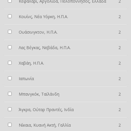
Κεφαλάρι, Αργολίδα, Πελοπόννησος, Ελλάδα
2
Κουίνς, Νέα Υόρκη, Η.Π.Α.
2
Ουάσινγκτον, Η.Π.Α.
2
Λας Βέγκας, Νεβάδα, Η.Π.Α.
2
Χαβάη, Η.Π.Α.
2
Ιαπωνία
2
Μπανγκόκ, Ταϊλάνδη
2
Άγκρα, Ούταρ Πραντές, Ινδία
2
Νίκαια, Κυανή Ακτή, Γαλλία
2