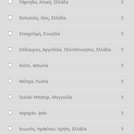
Πάρνηθα, Αττική, Ελλάδα
5
Βολισσός, Χίος, Ελλάδα
5
Στοκχόλμη, Σουηδία
5
Επίδαυρος, Αργολίδα, Πελοπόννησος, Ελλάδα
5
Κιότο, Ιαπωνία
5
Μόσχα, Ρωσία
5
Ουλάν Μπατόρ, Μογγολία
5
Ισφαχάν, Ιράν
5
Κνωσός, Ηράκλειο, Κρήτη, Ελλάδα
5