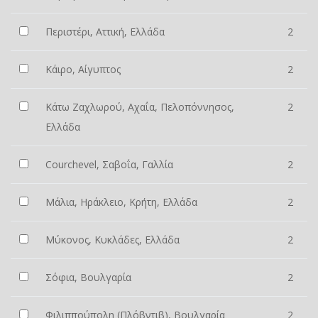
Περιστέρι, Αττική, Ελλάδα
2
Κάιρο, Αίγυπτος
2
Κάτω Ζαχλωρού, Αχαΐα, Πελοπόννησος,
2
Ελλάδα
Courchevel, Σαβοΐα, Γαλλία
2
Μάλια, Ηράκλειο, Κρήτη, Ελλάδα
2
Μύκονος, Κυκλάδες, Ελλάδα
2
Σόφια, Βουλγαρία
2
Φιλιππούπολη (Πλόβντιβ), Βουλγαρία
2