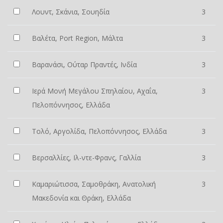
Λουντ, Σκάνια, Σουηδία
3
Βαλέτα, Port Region, Μάλτα
3
Βαρανάσι, Ούταρ Πραντές, Ινδία
3
Ιερά Μονή Μεγάλου Σπηλαίου, Αχαΐα,
3
Πελοπόννησος, Ελλάδα
Τολό, Αργολίδα, Πελοπόννησος, Ελλάδα
3
Βερσαλλίες, Ιλ-ντε-Φρανς, Γαλλία
3
Καμαριώτισσα, Σαμοθράκη, Ανατολική
3
Μακεδονία και Θράκη, Ελλάδα