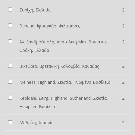
Ζυρίχη, Ελβετία
2
Banaue, Ιφουγκάο, Φιλιππίνες
2
Αλεξανδρούπολη, Ανατολική Μακεδονία και
2
Θράκη, Ελλάδα
Βικτώρια, Βρετανική Κολομβία, Καναδάς
2
Melness, Highland, Σκωτία, Ηνωμένο Βασίλειο
2
Keoldale, Lairg, Highland, Sutherland, Σκωτία,
2
Ηνωμένο Βασίλειο
Μαδρίτη, Ισπανία
2