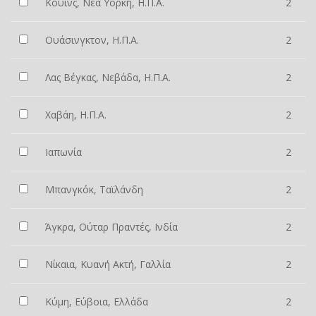
Κουίνς, Νέα Υόρκη, Η.Π.Α.
2
Ουάσινγκτον, Η.Π.Α.
2
Λας Βέγκας, Νεβάδα, Η.Π.Α.
2
Χαβάη, Η.Π.Α.
2
Ιαπωνία
2
Μπανγκόκ, Ταϊλάνδη
2
Άγκρα, Ούταρ Πραντές, Ινδία
2
Νίκαια, Κυανή Ακτή, Γαλλία
2
Κύμη, Εύβοια, Ελλάδα
2