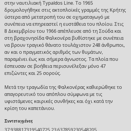
στην ναυτιλιακή Typaldos Line. Το 1965
δρομολογήθηκε στις ακτοπλοϊκές γραμμές της Κρήτης
ύστερα από μετατροπή του σε οχηματαγωγό με
συνέπεια να επηρεαστεί η ευστάθεια του πλοίου. Στις
8 Δεκεμβρίου του 1966 απέπλευσε από τη Σούδα και
στη βραχονησίδα Φαλκονέρα βυθίστηκε με συνέπεια
να βρουν τραγικό θάνατο τουλάχιστον 248 άνθρωποι,
αν και ο πραγματικός αριθμός των θυμάτων,
παραμένει έως και σήμερα άγνωστος. Τα πλοία που
έσπευσαν σε βοήθεια περισυνέλεξαν μόνο 47
επιζώντες και 25 σορούς.
Μετά την τραγωδία της Φαλκονέρας καθιερώθηκε το
απαγορευτικό του απόπλου σύμφωνα με τις
υφιστάμενες καιρικές συνθήκες και όχι κατά την
κρίση του καπετάνιου.
Συντεταγμένες
37.938817319540725,23.637859230548205