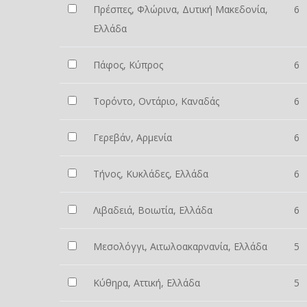
Πρέσπες, Φλώρινα, Δυτική Μακεδονία,
6
Ελλάδα
Πάφος, Κύπρος
6
Τορόντο, Οντάριο, Καναδάς
6
Γερεβάν, Αρμενία
6
Τήνος, Κυκλάδες, Ελλάδα
6
Λιβαδειά, Βοιωτία, Ελλάδα
6
Μεσολόγγι, Αιτωλοακαρνανία, Ελλάδα
5
Κύθηρα, Αττική, Ελλάδα
5