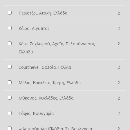
Περιστέρι, Αττική, Ελλάδα
2
Κάιρο, Αίγυπτος
2
Κάτω Ζαχλωρού, Αχαΐα, Πελοπόννησος,
2
Ελλάδα
Courchevel, Σαβοΐα, Γαλλία
2
Μάλια, Ηράκλειο, Κρήτη, Ελλάδα
2
Μύκονος, Κυκλάδες, Ελλάδα
2
Σόφια, Βουλγαρία
2
Φιλιππούπολη (Πλόβντιβ), Βουλγαρία
2