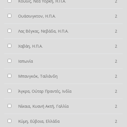
Κουίνς, Νέα Υόρκη, Η.Π.Α.
2
Ουάσινγκτον, Η.Π.Α.
2
Λας Βέγκας, Νεβάδα, Η.Π.Α.
2
Χαβάη, Η.Π.Α.
2
Ιαπωνία
2
Μπανγκόκ, Ταϊλάνδη
2
Άγκρα, Ούταρ Πραντές, Ινδία
2
Νίκαια, Κυανή Ακτή, Γαλλία
2
Κύμη, Εύβοια, Ελλάδα
2