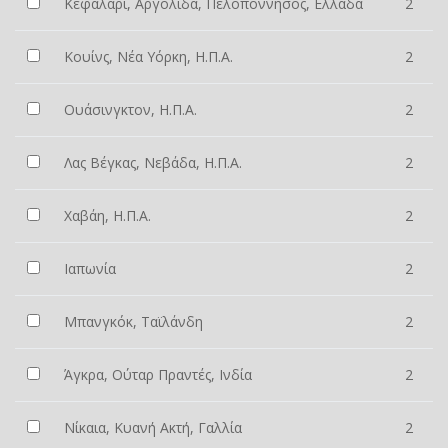
Κεφαλάρι, Αργολίδα, Πελοπόννησος, Ελλάδα
2
Κουίνς, Νέα Υόρκη, Η.Π.Α.
2
Ουάσινγκτον, Η.Π.Α.
2
Λας Βέγκας, Νεβάδα, Η.Π.Α.
2
Χαβάη, Η.Π.Α.
2
Ιαπωνία
2
Μπανγκόκ, Ταϊλάνδη
2
Άγκρα, Ούταρ Πραντές, Ινδία
2
Νίκαια, Κυανή Ακτή, Γαλλία
2