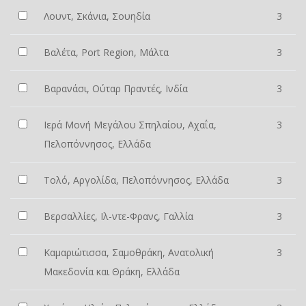
Λουντ, Σκάνια, Σουηδία
3
Βαλέτα, Port Region, Μάλτα
3
Βαρανάσι, Ούταρ Πραντές, Ινδία
3
Ιερά Μονή Μεγάλου Σπηλαίου, Αχαΐα,
3
Πελοπόννησος, Ελλάδα
Τολό, Αργολίδα, Πελοπόννησος, Ελλάδα
3
Βερσαλλίες, Ιλ-ντε-Φρανς, Γαλλία
3
Καμαριώτισσα, Σαμοθράκη, Ανατολική
3
Μακεδονία και Θράκη, Ελλάδα