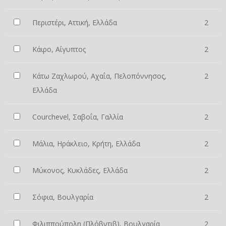
Περιστέρι, Αττική, Ελλάδα
2
Κάιρο, Αίγυπτος
2
Κάτω Ζαχλωρού, Αχαΐα, Πελοπόννησος,
2
Ελλάδα
Courchevel, Σαβοΐα, Γαλλία
2
Μάλια, Ηράκλειο, Κρήτη, Ελλάδα
2
Μύκονος, Κυκλάδες, Ελλάδα
2
Σόφια, Βουλγαρία
2
Φιλιππούπολη (Πλόβντιβ), Βουλγαρία
2