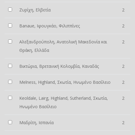
Ζυρίχη, Ελβετία
2
Banaue, Ιφουγκάο, Φιλιππίνες
2
Αλεξανδρούπολη, Ανατολική Μακεδονία και
2
Θράκη, Ελλάδα
Βικτώρια, Βρετανική Κολομβία, Καναδάς
2
Melness, Highland, Σκωτία, Ηνωμένο Βασίλειο
2
Keoldale, Lairg, Highland, Sutherland, Σκωτία,
2
Ηνωμένο Βασίλειο
Μαδρίτη, Ισπανία
2