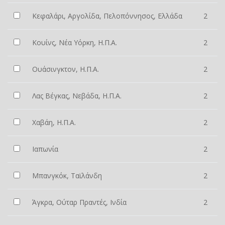
Κεφαλάρι, Αργολίδα, Πελοπόννησος, Ελλάδα
2
Κουίνς, Νέα Υόρκη, Η.Π.Α.
2
Ουάσινγκτον, Η.Π.Α.
2
Λας Βέγκας, Νεβάδα, Η.Π.Α.
2
Χαβάη, Η.Π.Α.
2
Ιαπωνία
2
Μπανγκόκ, Ταϊλάνδη
2
Άγκρα, Ούταρ Πραντές, Ινδία
2