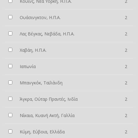
Κουίνς, Νέα Υόρκη, Η.Π.Α.
2
Ουάσινγκτον, Η.Π.Α.
2
Λας Βέγκας, Νεβάδα, Η.Π.Α.
2
Χαβάη, Η.Π.Α.
2
Ιαπωνία
2
Μπανγκόκ, Ταϊλάνδη
2
Άγκρα, Ούταρ Πραντές, Ινδία
2
Νίκαια, Κυανή Ακτή, Γαλλία
2
Κύμη, Εύβοια, Ελλάδα
2