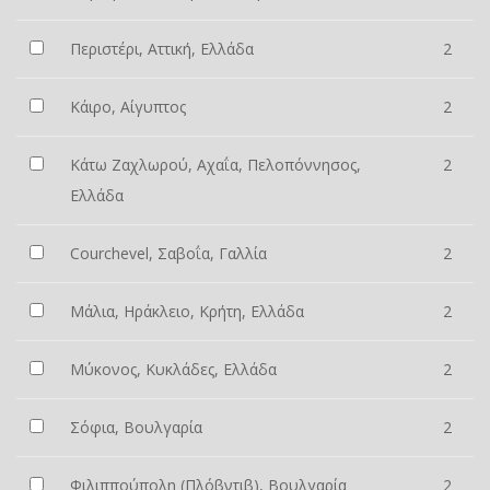
Περιστέρι, Αττική, Ελλάδα
2
Κάιρο, Αίγυπτος
2
Κάτω Ζαχλωρού, Αχαΐα, Πελοπόννησος,
2
Ελλάδα
Courchevel, Σαβοΐα, Γαλλία
2
Μάλια, Ηράκλειο, Κρήτη, Ελλάδα
2
Μύκονος, Κυκλάδες, Ελλάδα
2
Σόφια, Βουλγαρία
2
Φιλιππούπολη (Πλόβντιβ), Βουλγαρία
2