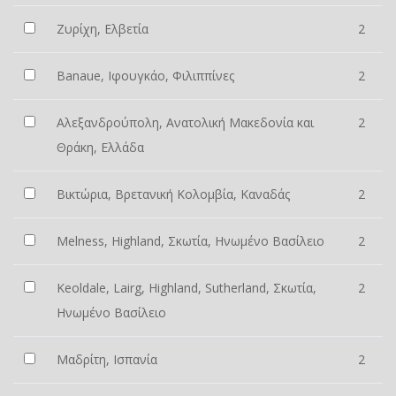
Ζυρίχη, Ελβετία
2
Banaue, Ιφουγκάο, Φιλιππίνες
2
Αλεξανδρούπολη, Ανατολική Μακεδονία και
2
Θράκη, Ελλάδα
Βικτώρια, Βρετανική Κολομβία, Καναδάς
2
Melness, Highland, Σκωτία, Ηνωμένο Βασίλειο
2
Keoldale, Lairg, Highland, Sutherland, Σκωτία,
2
Ηνωμένο Βασίλειο
Μαδρίτη, Ισπανία
2