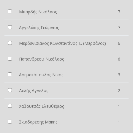
Μπαρδής Νικόλαος
7
Αγγελάκης Γεώργιος
7
Μερδενισιάνος Κωνσταντίνος Σ. (Μερσάνος)
6
Παπανδρέου Νικόλαος
6
Ασημακόπουλος Νίκος
3
Δελής Άγγελος
2
Χαβουτσάς Ελευθέριος
1
Σκιαδαρέσης Μάκης
1