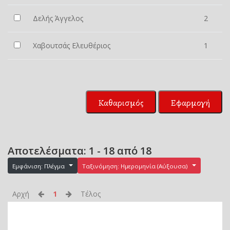
Δελής Άγγελος
2
Χαβουτσάς Ελευθέριος
1
Καθαρισμός
Εφαρμογή
Αποτελέσματα: 1 - 18 από 18
Εμφάνιση: Πλέγμα
Ταξινόμηση: Ημερομηνία (Αύξουσα)
Αρχή
1
Τέλος