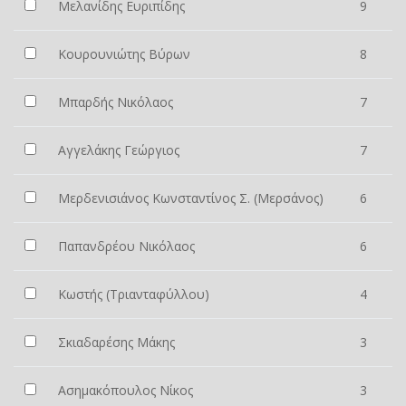
Μελανίδης Ευριπίδης
9
Κουρουνιώτης Βύρων
8
Μπαρδής Νικόλαος
7
Αγγελάκης Γεώργιος
7
Μερδενισιάνος Κωνσταντίνος Σ. (Μερσάνος)
6
Παπανδρέου Νικόλαος
6
Κωστής (Τριανταφύλλου)
4
Σκιαδαρέσης Μάκης
3
Ασημακόπουλος Νίκος
3