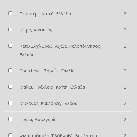
Περιστέρι, Αττική, Ελλάδα
2
Κάιρο, Αίγυπτος
2
Κάτω Ζαχλωρού, Αχαΐα, Πελοπόννησος,
2
Ελλάδα
Courchevel, Σαβοΐα, Γαλλία
2
Μάλια, Ηράκλειο, Κρήτη, Ελλάδα
2
Μύκονος, Κυκλάδες, Ελλάδα
2
Σόφια, Βουλγαρία
2
Φιλιππούπολη (Πλόβντιβ), Βουλγαρία
2