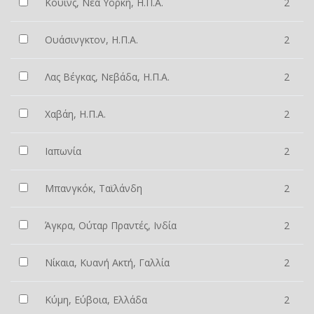
Κουίνς, Νέα Υόρκη, Η.Π.Α.
2
Ουάσινγκτον, Η.Π.Α.
2
Λας Βέγκας, Νεβάδα, Η.Π.Α.
2
Χαβάη, Η.Π.Α.
2
Ιαπωνία
2
Μπανγκόκ, Ταϊλάνδη
2
Άγκρα, Ούταρ Πραντές, Ινδία
2
Νίκαια, Κυανή Ακτή, Γαλλία
2
Κύμη, Εύβοια, Ελλάδα
2