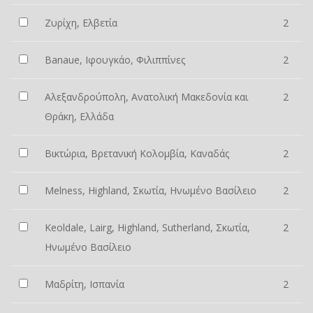
Ζυρίχη, Ελβετία
2
Banaue, Ιφουγκάο, Φιλιππίνες
2
Αλεξανδρούπολη, Ανατολική Μακεδονία και
2
Θράκη, Ελλάδα
Βικτώρια, Βρετανική Κολομβία, Καναδάς
2
Melness, Highland, Σκωτία, Ηνωμένο Βασίλειο
2
Keoldale, Lairg, Highland, Sutherland, Σκωτία,
2
Ηνωμένο Βασίλειο
Μαδρίτη, Ισπανία
2