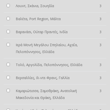
Λουντ, Σκάνια, Σουηδία
3
Βαλέτα, Port Region, Μάλτα
3
Βαρανάσι, Ούταρ Πραντές, Ινδία
3
Ιερά Μονή Μεγάλου Σπηλαίου, Αχαΐα,
3
Πελοπόννησος, Ελλάδα
Τολό, Αργολίδα, Πελοπόννησος, Ελλάδα
3
Βερσαλλίες, Ιλ-ντε-Φρανς, Γαλλία
3
Καμαριώτισσα, Σαμοθράκη, Ανατολική
3
Μακεδονία και Θράκη, Ελλάδα