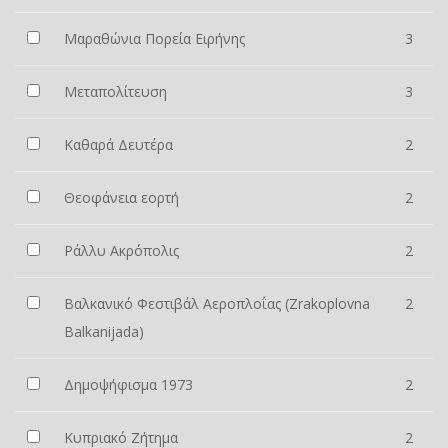
Μαραθώνια Πορεία Ειρήνης
3
Μεταπολίτευση
3
Καθαρά Δευτέρα
2
Θεοφάνεια εορτή
2
Ράλλυ Ακρόπολις
2
Βαλκανικό Φεστιβάλ Αεροπλοΐας (Zrakoplovna
2
Balkanijada)
Δημοψήφισμα 1973
2
Κυπριακό Ζήτημα
2