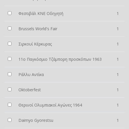
Φεστιβάλ ΚΝΕ Οδηγητή
1
Brussels World's Fair
1
Σιρκουί Κέρκυρας
1
11ο Παγκόσμιο Τζάμπορη προσκόπων 1963
1
Ράλλυ Αντίκα
1
Oktoberfest
1
Θερινοί Ολυμπιακοί Αγώνες 1964
1
Daimyo Gyorestsu
1