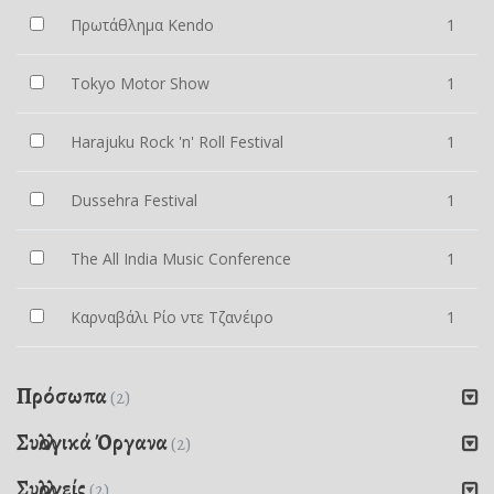
Πρωτάθλημα Kendo
1
Tokyo Motor Show
1
Harajuku Rock 'n' Roll Festival
1
Dussehra Festival
1
The All India Music Conference
1
Καρναβάλι Ρίο ντε Τζανέιρο
1
Πρόσωπα
(2)
Συλλογικά Όργανα
(2)
Συλλογείς
(2)