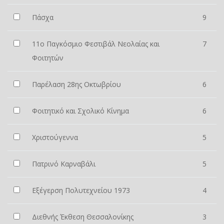
Πάσχα
9
11ο Παγκόσμιο Φεστιβάλ Νεολαίας και
7
Φοιτητών
Παρέλαση 28ης Οκτωβρίου
6
Φοιτητικό και Σχολικό Κίνημα
6
Χριστούγεννα
5
Πατρινό Καρναβάλι
5
Εξέγερση Πολυτεχνείου 1973
4
Διεθνής Έκθεση Θεσσαλονίκης
3