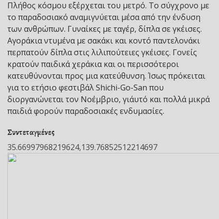
Πλήθος κόσμου εξέρχεται του μετρό. Το σύγχρονο με
το παραδοσιακό αναμιγνύεται μέσα από την ένδυση
των ανθρώπων. Γυναίκες με ταγέρ, δίπλα σε γκέισες.
Αγοράκια ντυμένα με σακάκι και κοντό παντελονάκι
περπατούν δίπλα στις λιλιπούτειες γκέισες. Γονείς
κρατούν παιδικά χεράκια και οι περισσότεροι
κατευθύνονται προς μια κατεύθυνση. Ίσως πρόκειται
για το ετήσιο φεστιβάλ Shichi-Go-San που
διοργανώνεται τον Νοέμβριο, γι΄αυτό και πολλά μικρά
παιδιά φορούν παραδοσιακές ενδυμασίες.
Συντεταγμένες
35.66997968219624,139.76852512214697