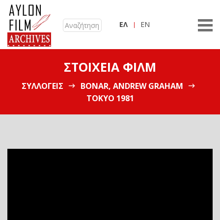
ΕΛ
EN
ΣΤΟΙΧΕΊΑ ΦΙΛΜ
ΣΥΛΛΟΓΕΊΣ
BONAR, ANDREW GRAHAM
ΤΌΚΥΟ 1981