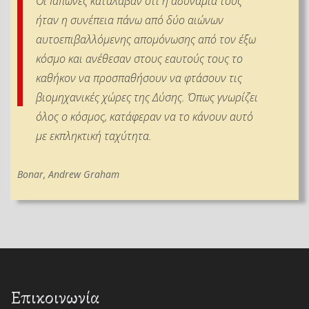
Οι Ιάπωνες κατάλαβαν ότι η αδυναμία τους
ήταν η συνέπεια πάνω από δύο αιώνων
αυτοεπιβαλλόμενης απομόνωσης από τον έξω
κόσμο και ανέθεσαν στους εαυτούς τους το
καθήκον να προσπαθήσουν να φτάσουν τις
βιομηχανικές χώρες της Δύσης. Όπως γνωρίζει
όλος ο κόσμος, κατάφεραν να το κάνουν αυτό
με εκπληκτική ταχύτητα.
Bonar, Andrew Graham
Επικοινωνία