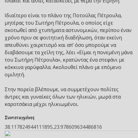
πλακάτ και άλλες κατασκευές με θέμα την Ειρήνη.
Ιδιαίτερο είναι το πλάνο της Ποτούλας Πέτρουλα,
μητέρας του Σωτήρη Πέτρουλα, ο οποίος είχε
σκοτωθεί από χτυπήματα αστυνομικών, περίπου έναν
χρόνο πριν σε φοιτητική διαδήλωση, όταν εκείνη
απευθύνει χαιρετισμό και απ’ όσο μπορούμε να
διαβάσουμε τα χείλη της, λέει «Είμαι η πονεμένη μάνα
του Σωτήρη Πέτρουλα», κρατώντας ένα στεφάνι με
κόκκινα γαρύφαλλα. Ακολουθεί πλάνο με επόμενο
ομιλητή.
Στην πορεία βλέπουμε, να συμμετέχουν πολίτες
άντρες και γυναίκες όλων των ηλικιών, μωρά στα
καροτσάκια μέχρι ηλικιωμένοι.
Συντεταγμένες
38.117824944111895,23.978609634486816