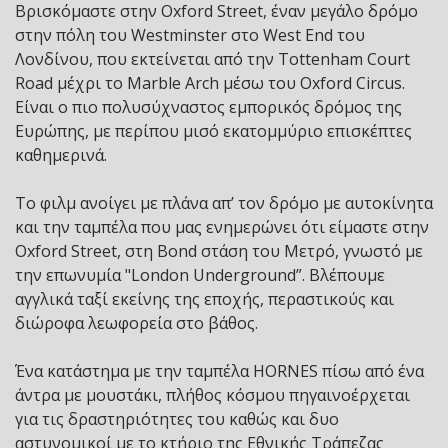
Βρισκόμαστε στην Oxford Street, έναν μεγάλο δρόμο
στην πόλη του Westminster στο West End του
Λονδίνου, που εκτείνεται από την Tottenham Court
Road μέχρι το Marble Arch μέσω του Oxford Circus.
Είναι ο πιο πολυσύχναστος εμπορικός δρόμος της
Ευρώπης, με περίπου μισό εκατομμύριο επισκέπτες
καθημερινά.
Το φιλμ ανοίγει με πλάνα απ’ τον δρόμο με αυτοκίνητα
και την ταμπέλα που μας ενημερώνει ότι είμαστε στην
Oxford Street, στη Bond στάση του Μετρό, γνωστό με
την επωνυμία "London Underground”. Βλέπουμε
αγγλικά ταξί εκείνης της εποχής, περαστικούς και
διώροφα λεωφορεία στο βάθος.
Ένα κατάστημα με την ταμπέλα HORNES πίσω από ένα
άντρα με μουστάκι, πλήθος κόσμου πηγαινοέρχεται
για τις δραστηριότητες του καθώς και δυο
αστυνομικοί με το κτήριο της Εθνικής Τράπεζας