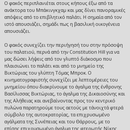
Ο φακός περιπλανιέται στους κήπους έξω από τα
ανάκτορα του Μπάκινγκχαμ και μας δίνει πανοραμικές
απόψεις από το επιβλητικό παλάτι. Η σημαία από τον
ιστό απουσιάζει, σημάδι πως η βασιλική οικογένεια
απουσιάζει.
Ο φακός συνεχίζει την περιήγησή του στην πρόσοψη
του παλατιού, περνά από την Constitution Hill για να
μας δώσει λήψεις από τον γλυπτό διάκοσμο που
πλαισιώνει το παλάτι και από το μνημείο της
Βικτώριας του γλύπτη Τόμας Μπροκ. Ο
κινηματογραφιστής συνεχίζει με λεπτομέρειες του
μνημείου όπου διακρίνουμε το άγαλμα της ένθρονης
Βασίλισσας Βικτώριας, το άγαλμα της Δικαιοσύνης και
της Αλήθειας και ανεβαίνοντας προς τον κεντρικό
πυλώνα παρατηρούμε τους αετούς με τ΄ανοιχτά φτερά
σύμβολο της αυτοκρατορίας, τα επιχρυσωμένο
αγάλματα της Συνέπειας και του Θάρρους, με το
επίσης επιχρυσωμένο άγαλμα της φτερωτής Νίκης